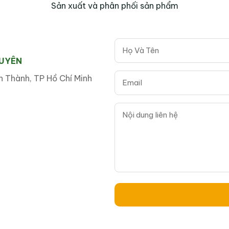
an trọng với khách hàng doanh nghiệp.
Sản xuất và phân phối sản phẩm
 xuất mẫu theo yêu cầu (OEM/O
h nghiệp tùy chỉnh đũa gỗ theo:
GUYÊN
 Thành, TP Hồ Chí Minh
ắc logo
 nhận diện thương hiệu
oanh nghiệp xây dựng sản phẩm phù hợp phân khúc thị trư
i phí.
 toàn quốc, hỗ trợ hậu cần linh h