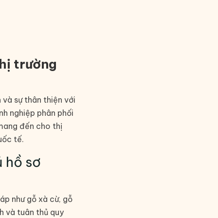
hị trường
 và sự thân thiện với
anh nghiệp phân phối
 mang đến cho thị
uốc tế.
ủ hồ sơ
áp như gỗ xà cừ, gỗ
h và tuân thủ quy