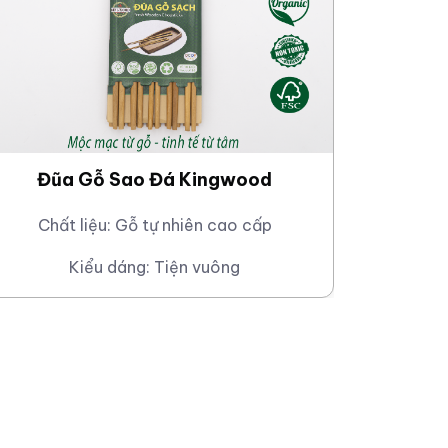
 hàng doanh
 dụng và đội ngũ
Đũa Gỗ Sao Đá Kingwood
Đũa
Chất liệu:
Gỗ tự nhiên cao cấp
C
Kiểu dáng:
Tiện vuông
 nhất giữa các lô