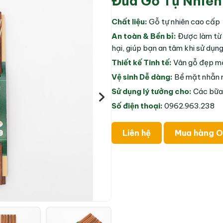
Đũa Gỗ Tự Nhiê
Chất liệu:
Gỗ tự nhiên cao cấ
An toàn & Bền bỉ:
Được làm từ 
hại, giúp bạn an tâm khi sử dụng
Thiết kế Tinh tế:
Vân gỗ đẹp mắ
Vệ sinh Dễ dàng:
Bề mặt nhẵn m
Sử dụng lý tưởng cho:
Các bữa 
Số điện thoại:
0962.963.238
Liên hệ
Mua hàng O