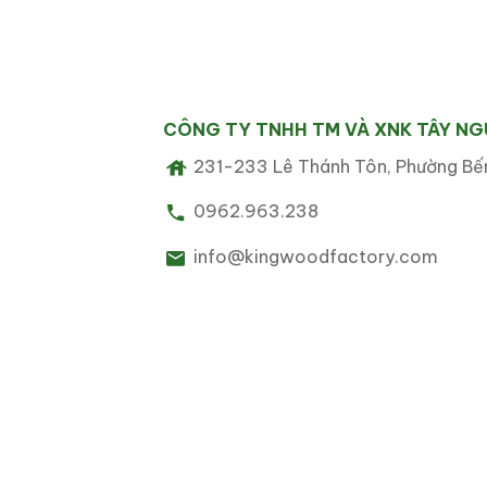
hàng – yếu tố rất qu
5. Nhận sản
Kingwood hỗ trợ doan
CÔNG TY TNHH TM VÀ XNK TÂY N
Kích thước
231-233 Lê Thánh Tôn, Phường Bến
Kiểu dáng
0962.963.238
Loại gỗ
info@kingwoodfactory.com
Họa tiết hoặc kh
Bao bì riêng theo
Giải pháp OEM giúp d
riêng biệt và tối ưu ch
6. Giao hàng