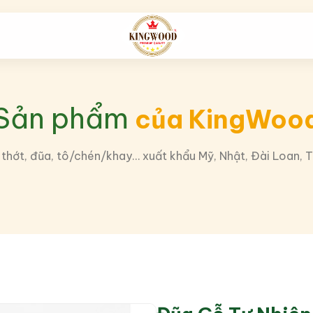
Sản phẩm
của KingWoo
ớt, đũa, tô/chén/khay… xuất khẩu Mỹ, Nhật, Đài Loan, 