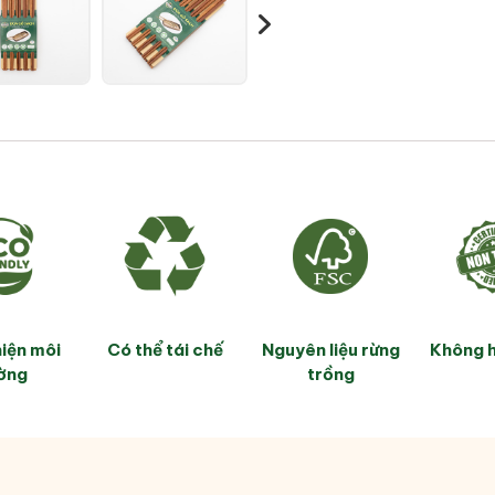
iện môi
Có thể tái chế
Nguyên liệu rừng
Không 
ờng
trồng