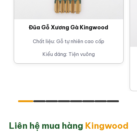
 sản xuất lớn, phù hợp cho khách
Đũa Gỗ Xương Gà Kingwood
Chất liệu:
Gỗ tự nhiên cao cấp
 hữu dây chuyền sản xuất quy mô lớn với máy móc chuyên
uất sản xuất cao, đáp ứng tốt đơn hàng lớn cho:
Kiểu dáng:
Tiện vuông
bán lẻ
u
ong nước
h nghiệp dịch vụ F&B
DM theo yêu cầu
Liên hệ mua hàng
Kingwood
 soát nghiêm ngặt theo từng công đoạn, đảm bảo sự đồng