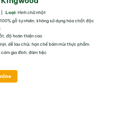
n Kingwood
p |
Loại:
Hình chữ nhật
100% gỗ tự nhiên, không sử dụng hóa chất độc
.
t, độ hoàn thiện cao
ịn, dễ lau chùi, hạn chế bám mùi thực phẩm.
cơm gia đình, đám tiệc
nline