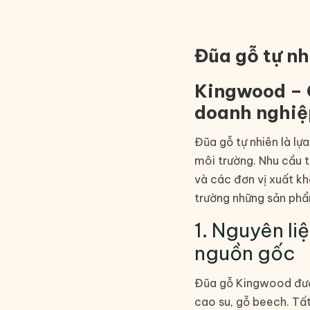
Đũa gỗ tự n
Kingwood – G
doanh nghiệ
Đũa gỗ tự nhiên là lựa
môi trường. Nhu cầu t
và các đơn vị xuất kh
trường những sản phẩ
1. Nguyên li
nguồn gốc
Đũa gỗ Kingwood được
cao su, gỗ beech. Tấ