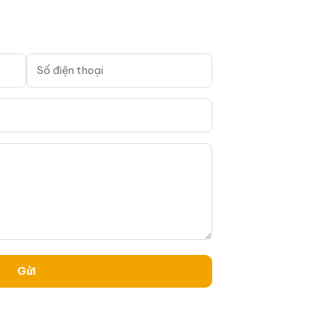
DM)
ờng, nâng cao tính
oạt