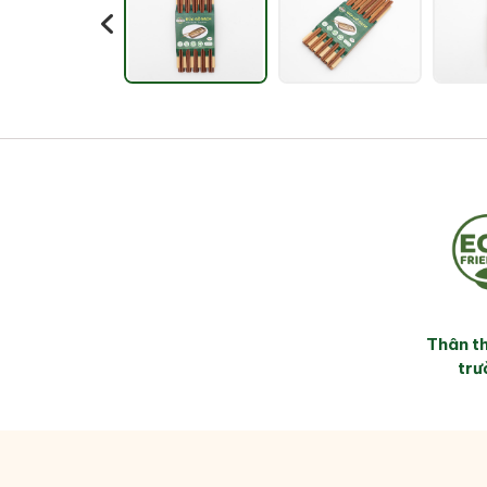
Thân th
trư