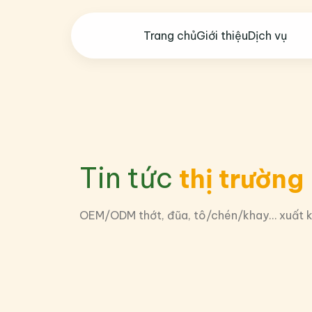
Trang chủ
Giới thiệu
Dịch vụ
Tin tức
thị trường
OEM/ODM thớt, đũa, tô/chén/khay… xuất kh