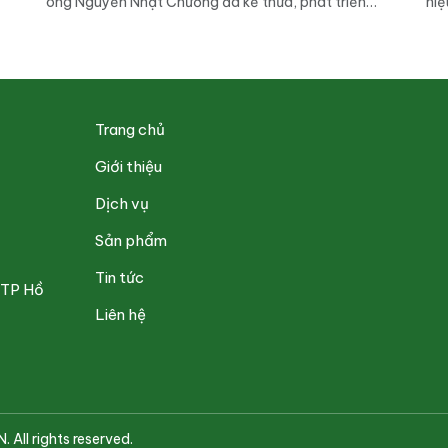
ông Nguyễn Nhật Chương đã kế thừa, phát triển
hiệ
nghề truyền thống gia đình, gây dựng nên thương
Kin
hiệu gỗ gia dụng và dụng cụ nhà bếp “KingWood”.
và 
Thay vì giữ lối sản […]
cho
Trang chủ
Giới thiệu
Dịch vụ
Sản phẩm
Tin tức
 TP Hồ
Liên hệ
l rights reserved.