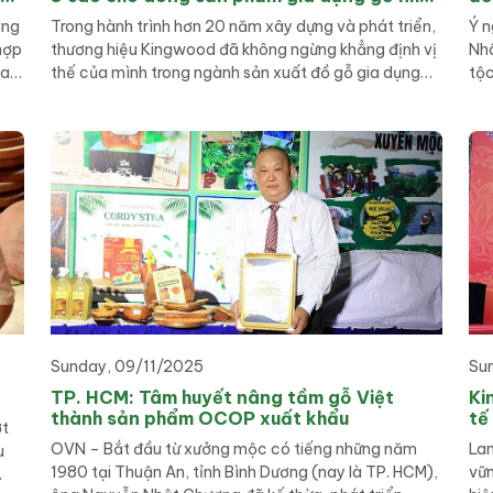
bếp
cộ
àng
Trong hành trình hơn 20 năm xây dựng và phát triển,
Ý n
hợp
thương hiệu Kingwood đã không ngừng khẳng định vị
Nhâ
al
thế của mình trong ngành sản xuất đồ gỗ gia dụng
tộc
25,
tại Việt Nam. Với định hướng sản xuất xanh – an toàn
18/
dự
– bền vững, Kingwood vinh dự được chứng nhận
chứ
OCOP 3 sao […]
có 
Sunday, 09/11/2025
Su
TP. HCM: Tâm huyết nâng tầm gỗ Việt
Ki
thành sản phẩm OCOP xuất khẩu
tế
ớt
Dư
OVN – Bắt đầu từ xưởng mộc có tiếng những năm
Lan
u
1980 tại Thuận An, tỉnh Bình Dương (nay là TP. HCM),
vữn