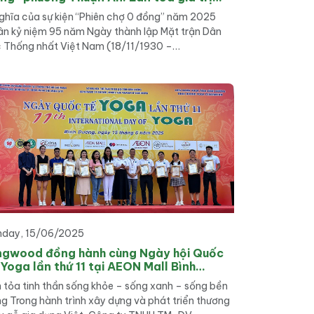
ng đồng và sẻ chia
ghĩa của sự kiện “Phiên chợ 0 đồng” năm 2025
n kỷ niệm 95 năm Ngày thành lập Mặt trận Dân
 Thống nhất Việt Nam (18/11/1930 –
11/2025), phường Thuận An, TP. Hồ Chí Minh đã tổ
c “Phiên chợ 0 đồng” nhằm hỗ trợ các hộ gia đình
hoàn cảnh khó […]
nday, 15/06/2025
ngwood đồng hành cùng Ngày hội Quốc
 Yoga lần thứ 11 tại AEON Mall Bình
ơng
 tỏa tinh thần sống khỏe – sống xanh – sống bền
g Trong hành trình xây dựng và phát triển thương