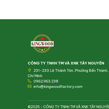
Nguyễn Nhật Chương, Chi hội trưởng Chi hội Nông
dân nghề nghiệp, Hội Nông dân phường An Thạnh
(TP.Thuận An) đã có chỗ đứng vững chắc trên […]
CÔNG TY TNHH TM VÀ XNK TÂY NGUYÊN
231-233 Lê Thánh Tôn, Phường Bến Thành,
Chí Minh
0962.963.238
info@kingwoodfactory.com
©2025 - CÔNG TY TNHH TM VÀ XNK TÂY NGUYÊN. Al