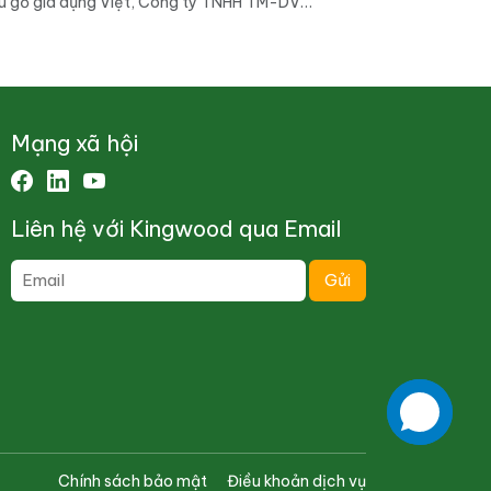
u gỗ gia dụng Việt, Công ty TNHH TM-DV
gwood không chỉ đặt trọng tâm vào việc sản xuất
cung cấp những sản phẩm chất lượng, an toàn
 sức khỏe, mà […]
Mạng xã hội
Liên hệ với Kingwood qua Email
Chính sách bảo mật
Điều khoản dịch vụ