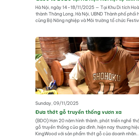
làng nghề Việt và quốc tế
Hà Nội, ngày 14–18/11/2025 — Tại Khu Di tích Ho
thành Thăng Long, Hà Nội, UBND Thành phố phối 
cùng Bộ Nông nghiệp và Môi trường tổ chức Festiv
Bảo tồn và Phát triển Làng nghề Quốc tế năm 20
quy mô lớn với hơn 350 gian hàng và sự tham gia 
kiến […]
Sunday, 09/11/2025
Đưa thớt gỗ truyền thống vươn xa
(BDO) Hơn 20 năm hình thành, phát triển nghề th
gỗ truyền thống của gia đình, hiện nay thương hiệ
KingWood với sản phẩm thớt gỗ của doanh nhân