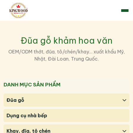
Đũa gỗ khảm hoa văn
OEM/ODM thớt, đũa, tô/chén/khay… xuất khẩu Mỹ,
Nhật, Đài Loan, Trung Quốc.
DANH MỤC SẢN PHẨM
Đũa gỗ
Dụng cụ nhà bếp
Khay, đĩa, tô chén