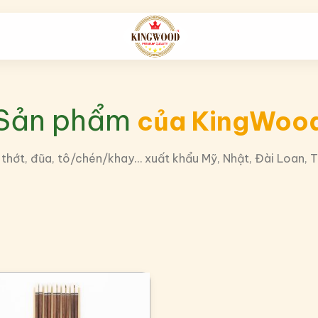
Sản phẩm
của KingWoo
ớt, đũa, tô/chén/khay… xuất khẩu Mỹ, Nhật, Đài Loan, 