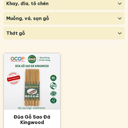
Khay, đĩa, tô chén
Muỗng, vá, sạn gỗ
Thớt gỗ
Đũa Gỗ Sao Đá
Kingwood